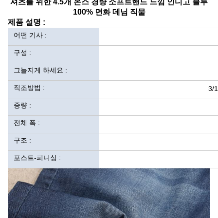
셔츠를 위한 4.5개 온스 경량 소프트핸드 느낌 인디고 블루
100% 면화 데님 직물
제품 설명 :
어떤 기사 :
구성 :
그늘지게 하세요 :
직조방법 :
3/
중량 :
전체 폭 :
구조 :
포스트-피니싱 :