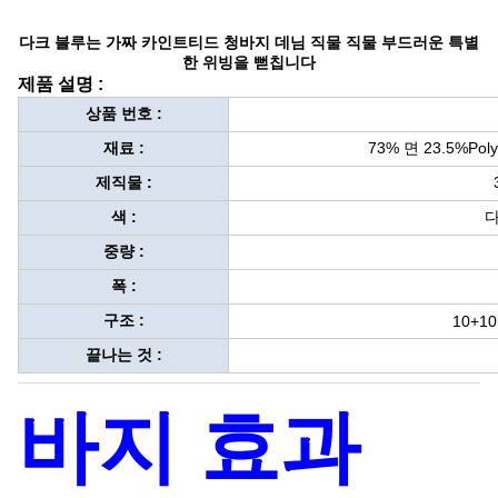
다크 블루는 가짜 카인트티드 청바지 데님 직물 직물 부드러운 특별
한 위빙을 뻗칩니다
제품 설명 :
상품 번호 :
재료 :
73% 면 23.5%Pol
제직물 :
색 :
다
중량 :
폭 :
구조 :
10+10
끝나는 것 :
바지 효과