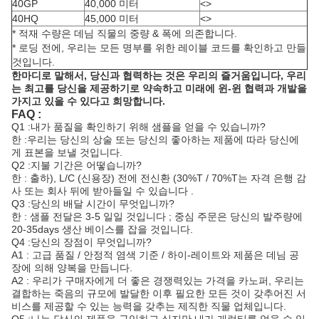
40GP
40,000 미터
<>
40HQ
45,000 미터
<>
* 적재 수량은 데님 직물의 중량 & 폭에 의존합니다.
* 로딩 전에, 우리는 모든 명부를 위한 레이블 코드를 확인하고 만들
것입니다.
한마디로 말해서, 당신과 협력하는 것은 우리의 즐거움입니다, 우리
는 최고를 당신을 제공하기로 약속하고 미래에 윈-윈 협력과 개발을
가지고 있을 수 있다고 희망합니다.
FAQ :
Q1 :내가 품질을 확인하기 위해 샘플을 얻을 수 있습니까?
한 :우리는 당신의 상술 또는 당신의 좋아하는 제품에 따라 당신에
게 표본을 보낼 것입니다.
Q2 :지불 기간은 어떻습니까?
한 : 출하), L/C (신용장) 전에 전신환 (30%T / 70%T는 자격 은행 감
사 또는 회사 뒤에 받아들일 수 있습니다 .
Q3 :당신의 배달 시간이 무엇입니까?
한 : 샘플 전달은 3-5 일일 것입니다 ; 중심 주문은 당신의 발주량에
20-35days 생산 베이스를 잡을 것입니다.
Q4 :당신의 장점이 무엇입니까?
A1 : 고급 품질 / 안정적 염색 기준 / 하이-레이트와 제품은 데님 공
장에 의해 양복을 만듭니다.
A2 : 우리가 구매자에게 더 좋은 경쟁력있는 가격을 카노퍼, 우리는
결합하는 죽음의 규모에 발달한 이후 필요한 모든 것이 갖추어진 서
비스를 제공할 수 있는 능력을 갖추는 제직한 직물 업체입니다.