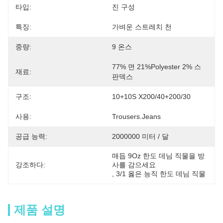
타입:
진 구성
특징:
가벼운 스트레치 천
중량:
9 온스
77% 면 21%Polyester 2% 스
재료:
판덱스
구조:
10+10S X200/40+200/30
사용:
Trousers.Jeans
공급 능력:
2000000 미터 / 달
매듭 9Oz 한도 데님 직물을 방
강조하다:
사를 감으세요
, 
3/1 옳은 능직 한도 데님 직물
제품 설명